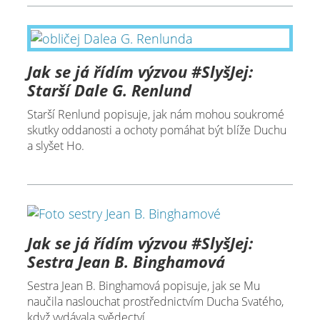
Jak se já řídím výzvou #SlyšJej:
Starší Dale G. Renlund
Starší Renlund popisuje, jak nám mohou soukromé
skutky oddanosti a ochoty pomáhat být blíže Duchu
a slyšet Ho.
Jak se já řídím výzvou #SlyšJej:
Sestra Jean B. Binghamová
Sestra Jean B. Binghamová popisuje, jak se Mu
naučila naslouchat prostřednictvím Ducha Svatého,
když vydávala svědectví.