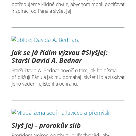
potřebujeme klidné chvíle, abychom mohli pociťovat
inspiraci od Pána a slyšet Jej.
Jak se já řídím výzvou #SlyšJej:
Starší David A. Bednar
Starší David A. Bednar hovoří o tom, jak ho písma
přibližují Pánu a jak mu pomáhají slyšet Ho a získávat
Jeho vedení, ujištění a ochranu.
Slyš Jej - prorokův slib
President Nelson povzbuzuje všechny lidi, aby