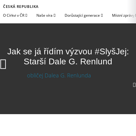
ČESKÁ REPUBLIKA
O Církvi v ČR
Naše víra
Dorůstající generace
Místní zprávy
Jak se já řídím výzvou #SlyšJej:
Starší Dale G. Renlund
Jak se já řídím výzvou #SlyšJej: Starší Dale G.
Renlund
Stáhnout video