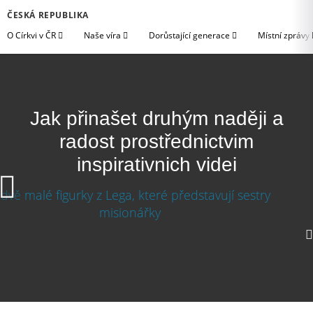
ČESKÁ REPUBLIKA
O Církvi v ČR
Naše víra
Dorůstající generace
Místní zprávy
Jak přinašet druhým naději a
radost prostřednictvim
inspirativnich videi
Jak přinášet druhým naději a radost
prostřednictvím inspirativních videí
640p