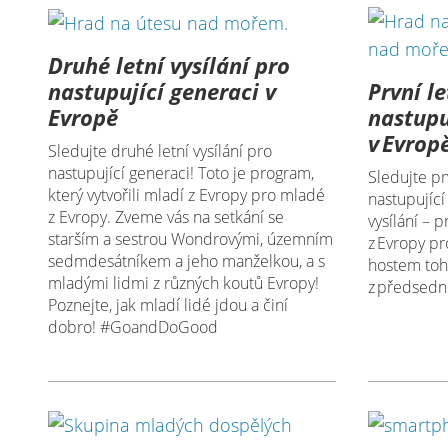
Druhé letní vysílání pro
První le
nastupující generaci v
nastupu
Evropě
v Evrop
Sledujte druhé letní vysílání pro
nastupující generaci! Toto je program,
Sledujte prv
který vytvořili mladí z Evropy pro mladé
nastupující 
z Evropy. Zveme vás na setkání se
vysílání – p
starším a sestrou Wondrovými, územním
z Evropy p
sedmdesátníkem a jeho manželkou, a s
hostem toho
mladými lidmi z různých koutů Evropy!
z předsedn
Poznejte, jak mladí lidé jdou a činí
dobro! #GoandDoGood