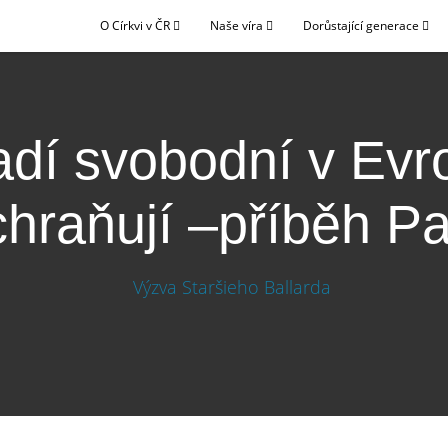
O Církvi v ČR
Naše víra
Dorůstající generace
adí svobodní v Evr
hraňují –příběh P