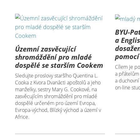
BYU-Pa
a Engli
dosažen
Územní zasvěcující
pomocí 
shromáždění pro mladé
dospělé se starším Cookem
Cílem je p
a přátelům 
Sledujte proslovy staršího Quentina L.
a duchovní
Cooka z Kvora Dvanácti apoštolů a jeho
on-line stu
manželky, sestry Mary G. Cookové, na
zasvěcujícím shromáždění pro mladé
dospělé určeném pro území Evropa,
Evropa-východ, Blízký východ a území v
Africe.