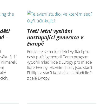
děti
Třetí letní vysílání
i –
nastupující generace v
Evropě
d
Podívejte se na třetí letní vysílání pro
e věku 3–11
nastupující generaci! Tento program
é Primárek.
vytvořili mladí lidé z Evropy pro mladé
bní
lidi z Evropy. Hlavními hosty jsou starší
také
Phillips a starší Kopischke a mladí lidé
cích.
z celé Evropy.