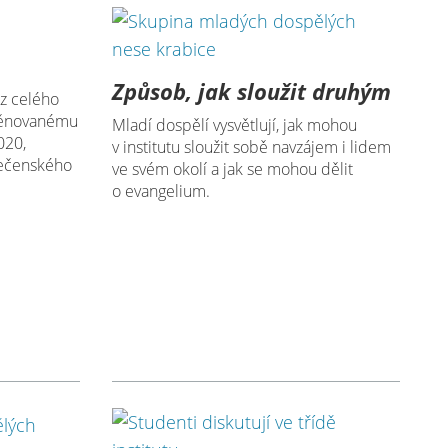
Způsob, jak sloužit druhým
 z celého
 věnovanému
Mladí dospělí vysvětlují, jak mohou
020,
v institutu sloužit sobě navzájem i lidem
lečenského
ve svém okolí a jak se mohou dělit
o evangelium.