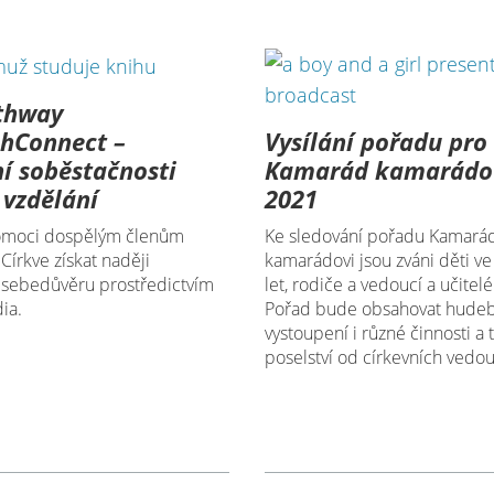
thway
Vysílání pořadu pro 
shConnect –
Kamarád kamarádov
í soběstačnosti
2021
vzdělání
Ke sledování pořadu Kamará
omoci dospělým členům
kamarádovi jsou zváni děti v
Církve získat naději
let, rodiče a vedoucí a učitel
 sebedůvěru prostředictvím
Pořad bude obsahovat hude
dia.
vystoupení i různé činnosti a 
poselství od církevních vedou