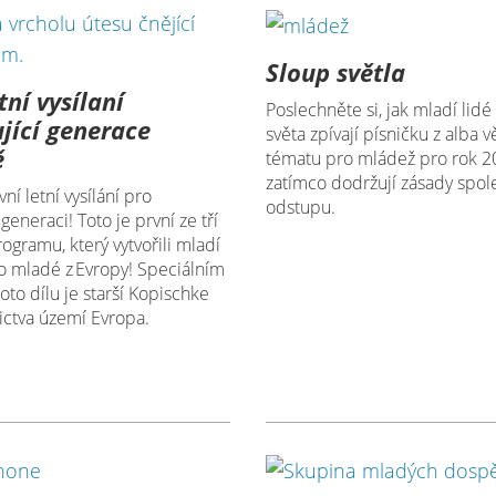
Sloup světla
tní vysílaní
Poslechněte si, jak mladí lidé
jící generace
světa zpívají písničku z alba
ě
tématu pro mládež pro rok 2
zatímco dodržují zásady spo
ní letní vysílání pro
odstupu.
generaci! Toto je první ze tří
rogramu, který vytvořili mladí
ro mladé z Evropy! Speciálním
to dílu je starší Kopischke
ictva území Evropa.