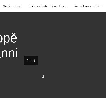
Místní zprávy
Církevní materiály a zdroje
území Evropa-střed
opě
anni
1:29