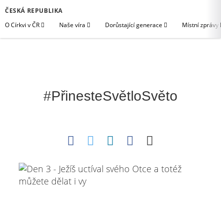
ČESKÁ REPUBLIKA
O Církvi v ČR
Naše víra
Dorůstající generace
Místní zprávy
#PřinesteSvětloSvěto