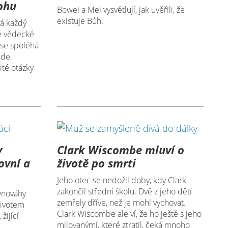
ohu
Bowei a Mei vysvětlují, jak uvěřili, že
existuje Bůh.
vá každý
ě vědecké
 se spoléhá
jde
ité otázky
v
Clark Wiscombe mluví o
ovní a
životě po smrti
Jeho otec se nedožil doby, kdy Clark
zakončil střední školu. Dvě z jeho dětí
ovnováhy
zemřely dříve, než je mohl vychovat.
životem
Clark Wiscombe ale ví, že ho ještě s jeho
žijící
milovanými, které ztratil, čeká mnoho