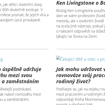
Ken Livingstone o B
, jak vědci vlastními slovy
 že Bůh skutečně existuje. V
Biolog Ken Livingstone použí
rofese poznali, že jejich víra a
den ve svém profesním život
navzájem úzce provázané.
metody, ale v osobním životě
na zcela jiné nástroje, pokud 
o nalezení odpovědí na důlež
týkající se života na Zemi.
 úspěšně udržuje
Jak mohu udržovat 
áhu mezi svou
rovnováze svůj prac
u a zaměstnáním
rodinný život?
ěkdejší podnikatel,
Podívejte se, jak na otázku r
 jak nalezl rovnováhu mezi
mezi pracovním a rodinným 
ou a zaměstnáním.
odpovídají Kniha Mormonova, 
prorok a obyčejní lidé.