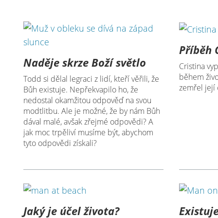
Příběh 
Naděje skrze Boží světlo
Cristina vyp
během živo
Todd si dělal legraci z lidí, kteří věřili, že
zemřel její 
Bůh existuje. Nepřekvapilo ho, že
nedostal okamžitou odpověď na svou
modtlitbu. Ale je možné, že by nám Bůh
dával malé, avšak zřejmé odpovědi? A
jak moc trpěliví musíme být, abychom
tyto odpovědi získali?
Jaký je účel života?
Existuj