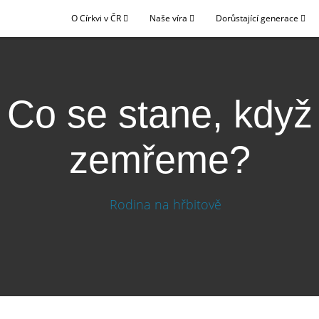
O Církvi v ČR
Naše víra
Dorůstající generace
Co se stane, když
zemřeme?