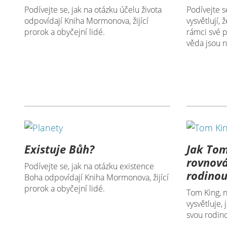
Podívejte se, jak na otázku účelu života
Podívejte se
odpovídají Kniha Mormonova, žijící
vysvětlují,
prorok a obyčejní lidé.
rámci své p
věda jsou 
Existuje Bůh?
Jak Tom
rovnov
Podívejte se, jak na otázku existence
rodino
Boha odpovídají Kniha Mormonova, žijící
prorok a obyčejní lidé.
Tom King, n
vysvětluje,
svou rodin