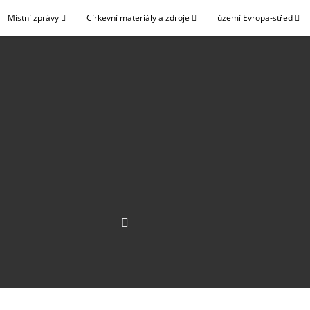
Místní zprávy
Církevní materiály a zdroje
území Evropa-střed