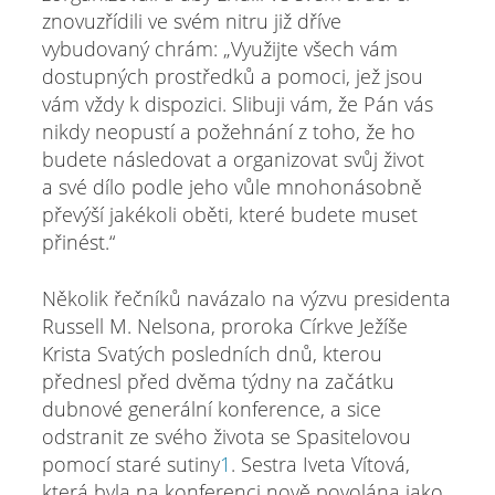
znovuzřídili ve svém nitru již dříve
vybudovaný chrám: „Využijte všech vám
dostupných prostředků a pomoci, jež jsou
vám vždy k dispozici. Slibuji vám, že Pán vás
nikdy neopustí a požehnání z toho, že ho
budete následovat a organizovat svůj život
a své dílo podle jeho vůle mnohonásobně
převýší jakékoli oběti, které budete muset
přinést.“
Několik řečníků navázalo na výzvu presidenta
Russell M. Nelsona, proroka Církve Ježíše
Krista Svatých posledních dnů, kterou
přednesl před dvěma týdny na začátku
dubnové generální konference, a sice
odstranit ze svého života se Spasitelovou
pomocí staré sutiny
1
. Sestra Iveta Vítová,
která byla na konferenci nově povolána jako