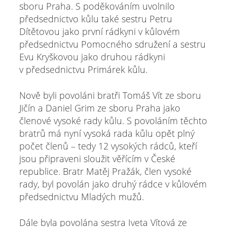
sboru Praha. S poděkováním uvolnilo
předsednictvo kůlu také sestru Petru
Dítětovou jako první rádkyni v kůlovém
předsednictvu Pomocného sdružení a sestru
Evu Kryškovou jako druhou rádkyni
v předsednictvu Primárek kůlu.
Nově byli povoláni bratři Tomáš Vít ze sboru
Jičín a Daniel Grim ze sboru Praha jako
členové vysoké rady kůlu. S povoláním těchto
bratrů má nyní vysoká rada kůlu opět plný
počet členů – tedy 12 vysokých rádců, kteří
jsou připraveni sloužit věřícím v České
republice. Bratr Matěj Pražák, člen vysoké
rady, byl povolán jako druhý rádce v kůlovém
předsednictvu Mladých mužů.
Dále byla povolána sestra Iveta Vítová ze