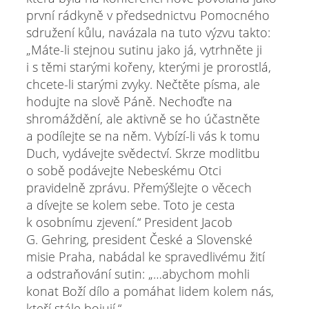
první rádkyně v předsednictvu Pomocného
sdružení kůlu, navázala na tuto výzvu takto:
„Máte-li stejnou sutinu jako já, vytrhněte ji
i s těmi starými kořeny, kterými je prorostlá,
chcete-li starými zvyky. Nečtěte písma, ale
hodujte na slově Páně. Nechoďte na
shromáždění, ale aktivně se ho účastněte
a podílejte se na něm. Vybízí-li vás k tomu
Duch, vydávejte svědectví. Skrze modlitbu
o sobě podávejte Nebeskému Otci
pravidelně zprávu. Přemýšlejte o věcech
a dívejte se kolem sebe. Toto je cesta
k osobnímu zjevení.“ President Jacob
G. Gehring, president České a Slovenské
misie Praha, nabádal ke spravedlivému žití
a odstraňování sutin: „…abychom mohli
konat Boží dílo a pomáhat lidem kolem nás,
kteří stále bojují.“