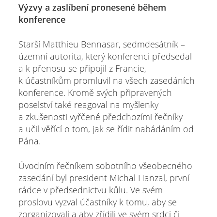
Výzvy a zaslíbení pronesené během
konference
Starší Matthieu Bennasar, sedmdesátník –
územní autorita, který konferenci předsedal
a k přenosu se připojil z Francie,
k účastníkům promluvil na všech zasedáních
konference. Kromě svých připravených
poselství také reagoval na myšlenky
a zkušenosti vyřčené předchozími řečníky
a učil věřící o tom, jak se řídit nabádáním od
Pána.
Úvodním řečníkem sobotního všeobecného
zasedání byl president Michal Hanzal, první
rádce v předsednictvu kůlu. Ve svém
proslovu vyzval účastníky k tomu, aby se
zorganizovali a aby zřídili ve svém srdci či