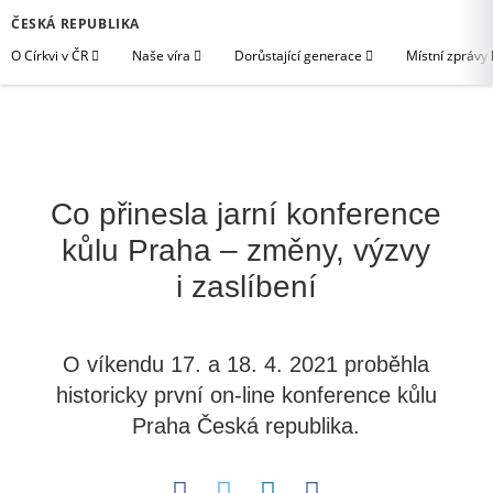
ČESKÁ REPUBLIKA
O Církvi v ČR
Naše víra
Dorůstající generace
Místní zprávy
Co přinesla jarní konference
kůlu Praha – změny, výzvy
i zaslíbení
O víkendu 17. a 18. 4. 2021 proběhla
historicky první on-line konference kůlu
Praha Česká republika.