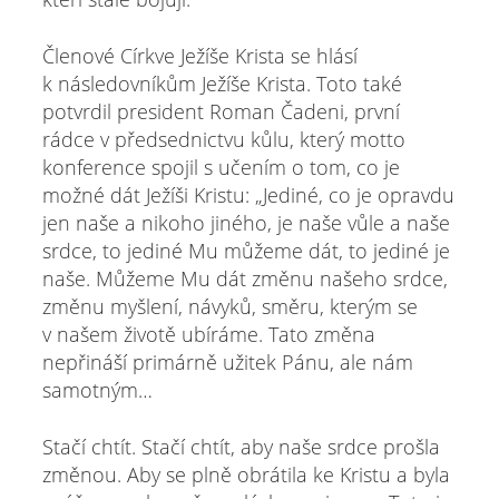
Členové Církve Ježíše Krista se hlásí
k následovníkům Ježíše Krista. Toto také
potvrdil president Roman Čadeni, první
rádce v předsednictvu kůlu, který motto
konference spojil s učením o tom, co je
možné dát Ježíši Kristu: „Jediné, co je opravdu
jen naše a nikoho jiného, je naše vůle a naše
srdce, to jediné Mu můžeme dát, to jediné je
naše. Můžeme Mu dát změnu našeho srdce,
změnu myšlení, návyků, směru, kterým se
v našem životě ubíráme. Tato změna
nepřináší primárně užitek Pánu, ale nám
samotným…
Stačí chtít. Stačí chtít, aby naše srdce prošla
změnou. Aby se plně obrátila ke Kristu a byla