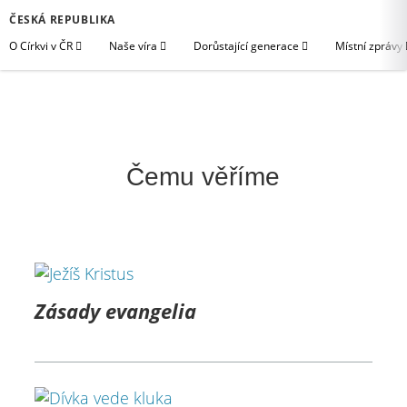
ČESKÁ REPUBLIKA
O Církvi v ČR
Naše víra
Dorůstající generace
Místní zprávy
Čemu věříme
Zásady evangelia