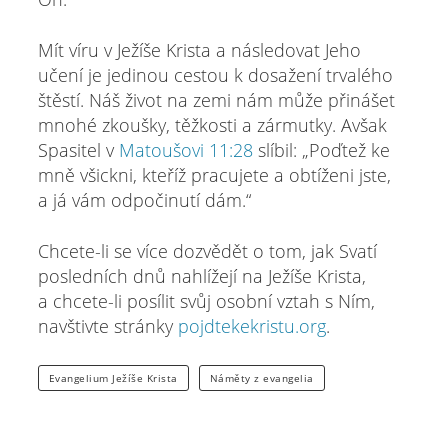
Mít víru v Ježíše Krista a následovat Jeho
učení je jedinou cestou k dosažení trvalého
štěstí. Náš život na zemi nám může přinášet
mnohé zkoušky, těžkosti a zármutky. Avšak
Spasitel v
Matoušovi 11:28
slíbil: „Poďtež ke
mně všickni, kteříž pracujete a obtíženi jste,
a já vám odpočinutí dám.“
Chcete-li se více dozvědět o tom, jak Svatí
posledních dnů nahlížejí na Ježíše Krista,
a chcete-li posílit svůj osobní vztah s Ním,
navštivte stránky
pojdtekekristu.org
.
Evangelium Ježíše Krista
Náměty z evangelia