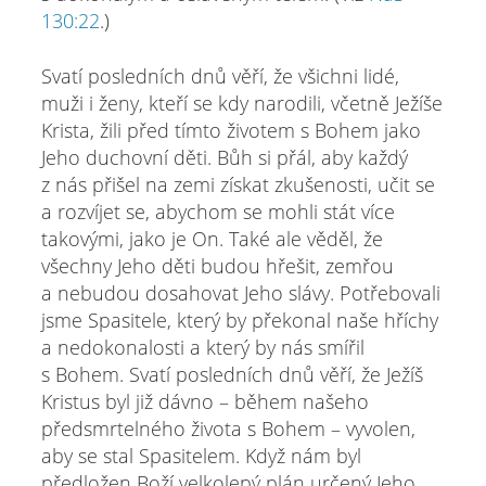
130:22
.)
Svatí posledních dnů věří, že všichni lidé,
muži i ženy, kteří se kdy narodili, včetně Ježíše
Krista, žili před tímto životem s Bohem jako
Jeho duchovní děti. Bůh si přál, aby každý
z nás přišel na zemi získat zkušenosti, učit se
a rozvíjet se, abychom se mohli stát více
takovými, jako je On. Také ale věděl, že
všechny Jeho děti budou hřešit, zemřou
a nebudou dosahovat Jeho slávy. Potřebovali
jsme Spasitele, který by překonal naše hříchy
a nedokonalosti a který by nás smířil
s Bohem. Svatí posledních dnů věří, že Ježíš
Kristus byl již dávno – během našeho
předsmrtelného života s Bohem – vyvolen,
aby se stal Spasitelem. Když nám byl
předložen Boží velkolepý plán určený Jeho