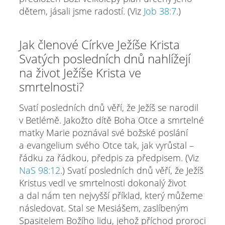
dětem, jásali jsme radostí. (Viz
Job 38:7
.)
Jak členové Církve Ježíše Krista
Svatých posledních dnů nahlížejí
na život Ježíše Krista ve
smrtelnosti?
Svatí posledních dnů věří, že Ježíš se narodil
v Betlémě. Jakožto dítě Boha Otce a smrtelné
matky Marie poznával své božské poslání
a evangelium svého Otce tak, jak vyrůstal –
řádku za řádkou, předpis za předpisem. (Viz
NaS 98:12
.) Svatí posledních dnů věří, že Ježíš
Kristus vedl ve smrtelnosti dokonalý život
a dal nám ten nejvyšší příklad, který můžeme
následovat. Stal se Mesiášem, zaslíbeným
Spasitelem Božího lidu, jehož příchod proroci