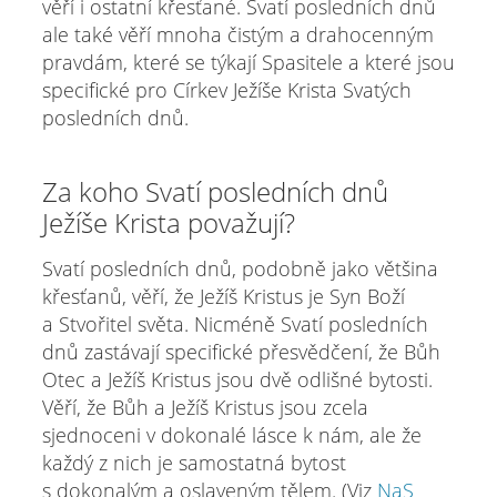
věří i ostatní křesťané. Svatí posledních dnů
ale také věří mnoha čistým a drahocenným
pravdám, které se týkají Spasitele a které jsou
specifické pro Církev Ježíše Krista Svatých
posledních dnů.
Za koho Svatí posledních dnů
Ježíše Krista považují?
Svatí posledních dnů, podobně jako většina
křesťanů, věří, že Ježíš Kristus je Syn Boží
a Stvořitel světa. Nicméně Svatí posledních
dnů zastávají specifické přesvědčení, že Bůh
Otec a Ježíš Kristus jsou dvě odlišné bytosti.
Věří, že Bůh a Ježíš Kristus jsou zcela
sjednoceni v dokonalé lásce k nám, ale že
každý z nich je samostatná bytost
s dokonalým a oslaveným tělem. (Viz
NaS