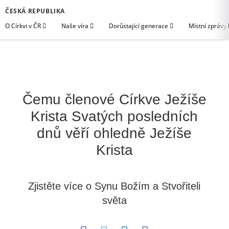
ČESKÁ REPUBLIKA
O Církvi v ČR
Naše víra
Dorůstající generace
Místní zprávy
Čemu členové Církve Ježíše
Krista Svatých posledních
dnů věří ohledně Ježíše
Krista
Zjistěte více o Synu Božím a Stvořiteli
světa