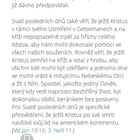
již dávno předpovídali.
Svatí posledních dnů také věří, že Ježíš Kristus
v rámci svého Usmíření v Getsemanech a na
kříži nepopsatelně trpěl za hříchy celého
lidstva, aby nám mohl dokonale pomoci ve
všech našich souženích. Rovněž věří, že Ježíš
Kristus zemřel na kříži a vstal z hrobu, aby
všichni lidé mohli být vzkříšeni a jednoho dne
se mohli vrátit k milujícímu Nebeskému Otci
a žít s Ním. Spasitel, jakožto jediný člověk,
který kdy vedl naprosto bezhříšný život, byl
dokonalou obětí, beránkem bez poskvrny.
Pro Svaté posledních dnů je specifické
přesvědčení, že Ježíš Kristus po své smrti
navštívil svůj lid na americkém kontinentu.
(Viz
Jan 10:16
;
3. Nefi 11
.)