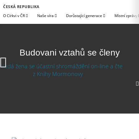
ČESKÁ REPUBLIKA
O Církvi v ČR
Naše víra
Dorůstající generace
Místní zprávy
Budovani vztahů se členy
Budování vztahů se členy
640p