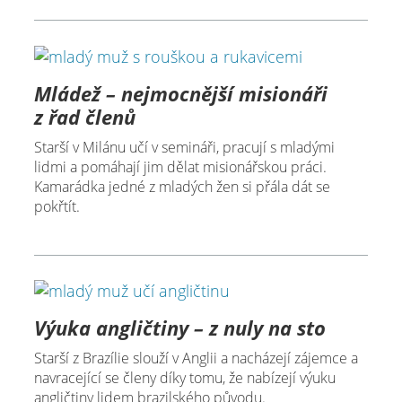
Mládež – nejmocnější misionáři
z řad členů
Starší v Milánu učí v semináři, pracují s mladými
lidmi a pomáhají jim dělat misionářskou práci.
Kamarádka jedné z mladých žen si přála dát se
pokřtít.
Výuka angličtiny – z nuly na sto
Starší z Brazílie slouží v Anglii a nacházejí zájemce a
navracející se členy díky tomu, že nabízejí výuku
angličtiny lidem brazilského původu.