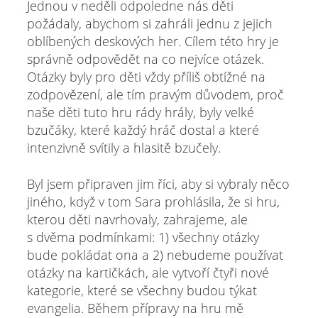
Jednou v neděli odpoledne nás děti
požádaly, abychom si zahráli jednu z jejich
oblíbených deskových her. Cílem této hry je
správně odpovědět na co nejvíce otázek.
Otázky byly pro děti vždy příliš obtížné na
zodpovězení, ale tím pravým důvodem, proč
naše děti tuto hru rády hrály, byly velké
bzučáky, které každý hráč dostal a které
intenzivně svítily a hlasitě bzučely.
Byl jsem připraven jim říci, aby si vybraly něco
jiného, když v tom Sara prohlásila, že si hru,
kterou děti navrhovaly, zahrajeme, ale
s dvěma podmínkami: 1) všechny otázky
bude pokládat ona a 2) nebudeme používat
otázky na kartičkách, ale vytvoří čtyři nové
kategorie, které se všechny budou týkat
evangelia. Během přípravy na hru mě