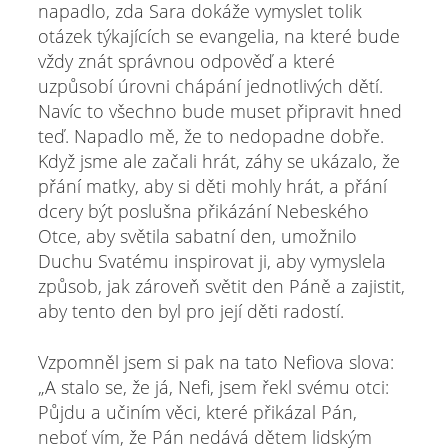
napadlo, zda Sara dokáže vymyslet tolik
otázek týkajících se evangelia, na které bude
vždy znát správnou odpověď a které
uzpůsobí úrovni chápání jednotlivých dětí.
Navíc to všechno bude muset připravit hned
teď. Napadlo mě, že to nedopadne dobře.
Když jsme ale začali hrát, záhy se ukázalo, že
přání matky, aby si děti mohly hrát, a přání
dcery být poslušna přikázání Nebeského
Otce, aby světila sabatní den, umožnilo
Duchu Svatému inspirovat ji, aby vymyslela
způsob, jak zároveň světit den Páně a zajistit,
aby tento den byl pro její děti radostí.
Vzpomněl jsem si pak na tato Nefiova slova:
„A stalo se, že já, Nefi, jsem řekl svému otci:
Půjdu a učiním věci, které přikázal Pán,
neboť vím, že Pán nedává dětem lidským