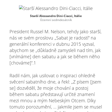
Starší Alessandro Dini-Ciacci, Itálie
Územní sedmdesátník
President Russel M. Nelson, tehdy jako starší,
nás ve svém proslovu „Sabat je radostí“ na
generální konferenci v dubnu 2015 vyzval,
abychom se „důkladně zamysleli nad tím, jak
[vnímáme] den sabatu a jak se během něho
[chováme]“.1
Radil nám, jak usilovat o inspiraci ohledně
svěcení sabatního dne, a řekl: „Z písem [jsem
se] dozvěděl, že moje chování a postoj
během sabatu představují určité znamení
mezi mnou a mým Nebeským Otcem. Díky
tomuto porozumění, … jakmile jsem se musel