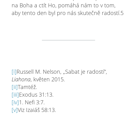
na Boha a ctít Ho, pomáhá nám to v tom,
aby tento den byl pro nás skutečně radostí.5
[i]
Russell M. Nelson, „Sabat je radostí“,
Liahona
, květen 2015.
[ii]
Tamtéž.
[iii]
Exodus 31:13.
[iv]
1. Nefi 3:7.
[v]
Viz Izaiáš 58:13.