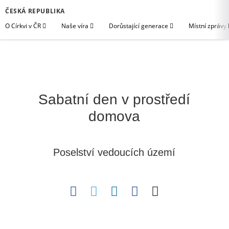
ČESKÁ REPUBLIKA
O Církvi v ČR
Naše víra
Dorůstající generace
Místní zprávy
Sabatní den v prostředí
domova
Poselství vedoucích území