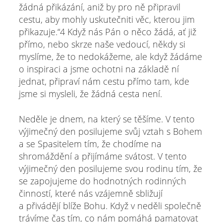
žádná přikázání, aniž by pro ně připravil
cestu, aby mohly uskutečniti věc, kterou jim
přikazuje.“4 Když nás Pán o něco žádá, ať již
přímo, nebo skrze naše vedoucí, někdy si
myslíme, že to nedokážeme, ale když žádáme
o inspiraci a jsme ochotni na základě ní
jednat, připraví nám cestu přímo tam, kde
jsme si mysleli, že žádná cesta není.
Neděle je dnem, na který se těšíme. V tento
výjimečný den posilujeme svůj vztah s Bohem
a se Spasitelem tím, že chodíme na
shromáždění a přijímáme svátost. V tento
výjimečný den posilujeme svou rodinu tím, že
se zapojujeme do hodnotných rodinných
činností, které nás vzájemně sbližují
a přivádějí blíže Bohu. Když v neděli společně
trávíme čas tím, co nám pomáhá pamatovat