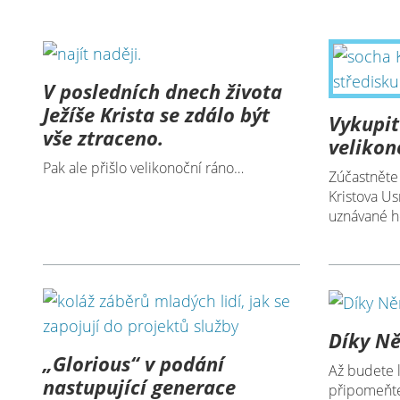
V posledních dnech života
Ježíše Krista se zdálo být
Vykupit
vše ztraceno.
velikon
Pak ale přišlo velikonoční ráno…
Zúčastněte
Kristova Us
uznávané h
Díky N
„Glorious“ v podání
Až budete l
nastupující generace
připomeňte 