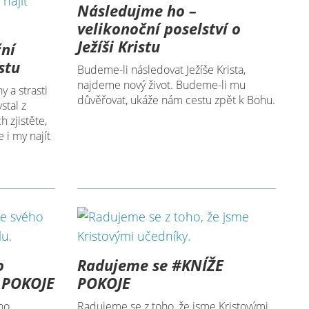
Následujme ho –
velikonoční poselství o
Ježíši Kristu
ční
istu
Budeme-li následovat Ježíše Krista,
najdeme nový život. Budeme-li mu
y a strasti
důvěřovat, ukáže nám cestu zpět k Bohu.
stal z
 zjistěte,
 i my najít
o
Radujeme se #KNÍŽE
 POKOJE
POKOJE
ého
Radujeme se z toho, že jsme Kristovými