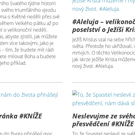
ího Svatého týdne historii
d svého triumfálního vjezdu
éma o Květné neděli přes své
#Aleluja – velikono
 během Velkého pátku až po
poselství o Ježíši Kr
ní o velikonoční neděli.
, abyste zjistili, jak můžete
Ježíš Kristus vzal na sebe hřích
ýden více takovými, jako je
světa. Přestože ho ukřižovali, v
s – tím, že budete mít rádi
mrtvých. O těchto Velikonocích
ete milovat Boha a budete
jak skrze Ježíše Krista můžeme
Jeho příklad.
nový život. #Aleluja.
eránka #KNÍŽE
Neslevujme ze svéh
přesvědčení #KNÍŽE
 do života přinášejí moc.
To, že Spasitel neslevil ze sv