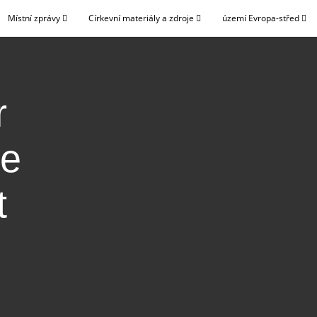
Místní zprávy
Církevní materiály a zdroje
území Evropa-střed
r
he
t