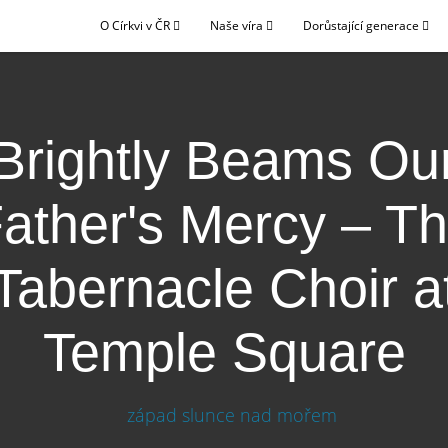
O Církvi v ČR
Naše víra
Dorůstající generace
Brightly Beams Ou
ather's Mercy – T
Tabernacle Choir a
Temple Square