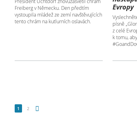
President Uchtdorf znovuzasvětil chrám
Evropy
Freiberg v Německu. Den předtím
vystoupila mládež ze zemí navštěvujících
Vyslechnět
tento chrám na kutlurních oslavách.
písně „Glor
z celé Evro
k tomu, abys
#GoandDo
1
2