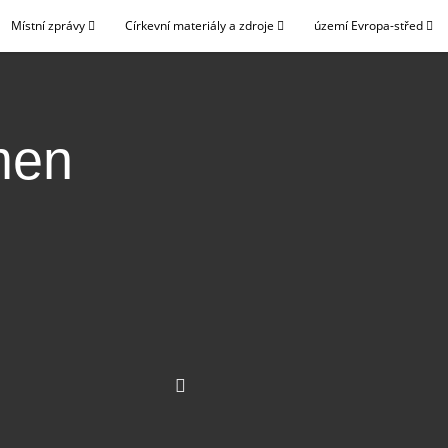
Místní zprávy
Církevní materiály a zdroje
území Evropa-střed
men