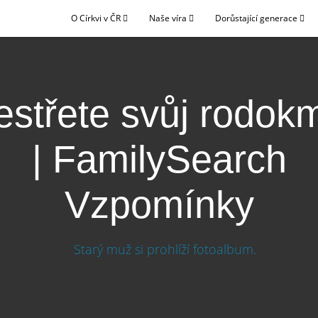
O Církvi v ČR
Naše víra
Dorůstající generace
estřete svůj rodok
| FamilySearch
Vzpomínky
men | FamilySearch Vzpomínky