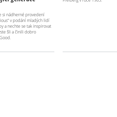
Freiberg v roce 1985.
e si nádherné provedení
ious“ v podání mladých lidí
py a nechte se tak inspirovat
te šli a činili dobro
Good.