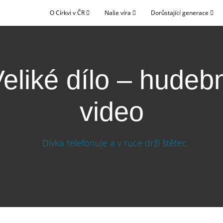
O Církvi v ČR
Naše víra
Dorůstající generace
eliké dílo – hudeb
video
video