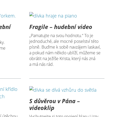
ební
Fragile – hudební video
„Pamatujte na svou hodnotu.“ To je
jednoduché, ale mocné poselství této
ky.
písně. Buďme k sobě navzájem laskaví,
eme
a pokud nám někdo ublíží, můžeme se
obrátit na Ježíše Krista, který nás zná
a má nás rád.
S důvěrou v Pána –
videoklip
ší útěchou
Vychutnejte si toto spojení hlasu Lizzy