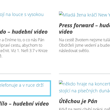
Press forward – hud
do – hudební video
video
a činíme to, o co nás Pán
Na cestě životem nejsme tulá
ipraví cestu, abychom to
Obdrželi jsme vedení a bud
ečnit. Viz 1. Nefi 3:7 v Knize
následovat světlo.
ě.
Útěchou je Pán
dílo – hudební video
Když na zemi chybí pokoj, na