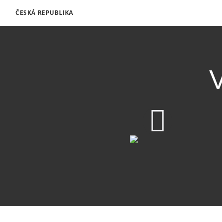
ČESKÁ REPUBLIKA
V
Veliké dílo – hudební 
Stáhnout video