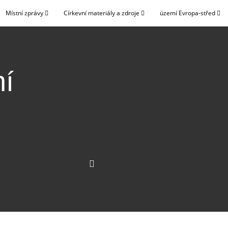
Místní zprávy
Církevní materiály a zdroje
území Evropa-střed
ní