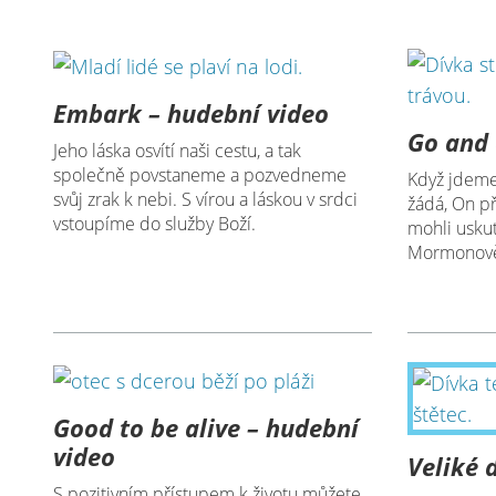
Embark – hudební video
Go and 
Jeho láska osvítí naši cestu, a tak
společně povstaneme a pozvedneme
Když jdeme 
svůj zrak k nebi. S vírou a láskou v srdci
žádá, On př
vstoupíme do služby Boží.
mohli uskut
Mormonov
Good to be alive – hudební
video
Veliké 
S pozitivním přístupem k životu můžete