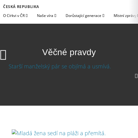
ČESKÁ REPUBLIKA
O Církvi v ČR
Naše víra
Dorůstající generace
Místní zprávy
Věčné pravdy
Věčné pravdy
Stáhnout video