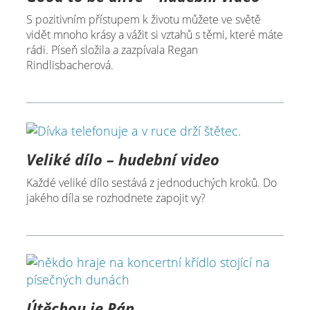
S pozitivním přístupem k životu můžete ve světě
vidět mnoho krásy a vážit si vztahů s těmi, které máte
rádi. Píseň složila a zazpívala Regan
Rindlisbacherová.
Veliké dílo – hudební video
Každé veliké dílo sestává z jednoduchých kroků. Do
jakého díla se rozhodnete zapojit vy?
Útěchou je Pán