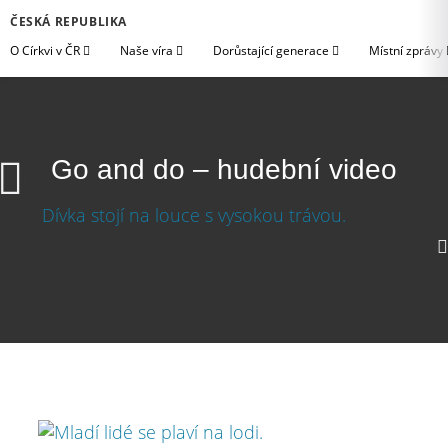
ČESKÁ REPUBLIKA
O Církvi v ČR
Naše víra
Dorůstající generace
Místní zprávy
Go and do – hudební video
Go and do – hudební video
Stáhnout video