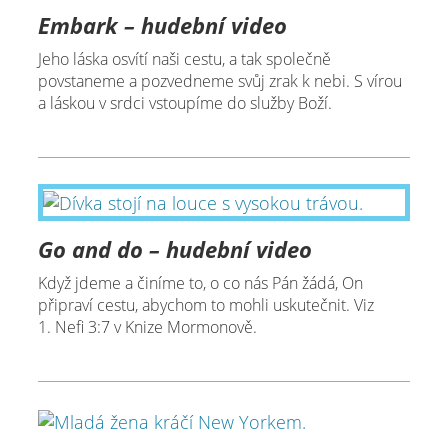
Embark – hudební video
Jeho láska osvítí naši cestu, a tak společně
povstaneme a pozvedneme svůj zrak k nebi. S vírou
a láskou v srdci vstoupíme do služby Boží.
Go and do – hudební video
Když jdeme a činíme to, o co nás Pán žádá, On
připraví cestu, abychom to mohli uskutečnit. Viz
1. Nefi 3:7 v Knize Mormonově.