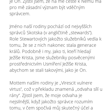
je On. Zjistil jsem, že na mé cestě k Němu má
pro mě zásadní význam být vděčným
správcem.
Jméno naší rodiny pochází od nejvyšších
správců Skotska (v angličtině „stewards“).
Role Stewartových jakožto služebníků vedla k
tomu, že se z nich nakonec stala generace
králů. Podobně i my, jako ti, kteří hledají
Ježíše Krista, jsme služebníky posvěcenými
prostřednictvím Usmíření Ježíše Krista,
abychom se stali takovými, jako je On.
Mottem naším rodiny je „Virescit vulnere
virtus“, což v překladu znamená „odvaha sílí u
rány“. Zjistil jsem, že moje odvaha je
nejsilnější, když jakožto správce rozumím
tomu, v čem spočívá můj skutečný účel a