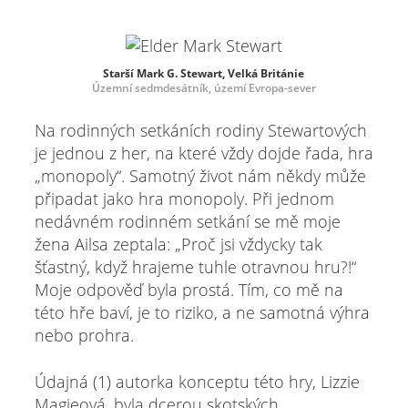
Starší Mark G. Stewart, Velká Británie
Územní sedmdesátník, území Evropa-sever
Na rodinných setkáních rodiny Stewartových
je jednou z her, na které vždy dojde řada, hra
„monopoly“. Samotný život nám někdy může
připadat jako hra monopoly. Při jednom
nedávném rodinném setkání se mě moje
žena Ailsa zeptala: „Proč jsi vždycky tak
šťastný, když hrajeme tuhle otravnou hru?!“
Moje odpověď byla prostá. Tím, co mě na
této hře baví, je to riziko, a ne samotná výhra
nebo prohra.
Údajná (1) autorka konceptu této hry, Lizzie
Magieová, byla dcerou skotských