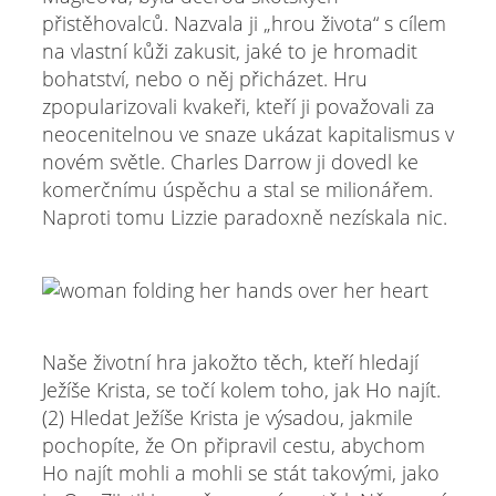
přistěhovalců. Nazvala ji „hrou života“ s cílem
na vlastní kůži zakusit, jaké to je hromadit
bohatství, nebo o něj přicházet. Hru
zpopularizovali kvakeři, kteří ji považovali za
neocenitelnou ve snaze ukázat kapitalismus v
novém světle. Charles Darrow ji dovedl ke
komerčnímu úspěchu a stal se milionářem.
Naproti tomu Lizzie paradoxně nezískala nic.
Naše životní hra jakožto těch, kteří hledají
Ježíše Krista, se točí kolem toho, jak Ho najít.
(2) Hledat Ježíše Krista je výsadou, jakmile
pochopíte, že On připravil cestu, abychom
Ho najít mohli a mohli se stát takovými, jako