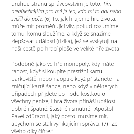
druhou stranu správcovstvím je toto:
Tím
nejdůležitějším pro mě je ten, kdo mi to dal nebo
svěřil do
péče.
(6) To, jak hrajeme hru života,
může mít proměňující vliv, pokud rozumíme
tomu, komu sloužíme, a když se snažíme
zlepšovat události (rizika), jež se vyskytují na
naší cestě po hrací ploše ve veliké hře života.
Podobně jako ve hře monopoly, kdy máte
radost, když si koupíte prestižní kartu
parkoviště, nebo naopak, když přistanete na
zničující kartě šance, nebo když v některých
případech přijdete po hodu kostkou o
všechny peníze, i hra života přináší události
dobré i špatné, šťastné i smutné. Apoštol
Pavel zdůraznil, jaký postoj musíme mít,
abychom se stali vynikajícími správci. (7) „Ze
všeho díky čiňte.“