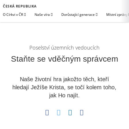
ČESKÁ REPUBLIKA
O Církvi v ČR
Naše víra
Dorůstající generace
Místní zprávy
Poselství územních vedoucích
Staňte se vděčným správcem
Naše životní hra jakožto těch, kteří
hledají Ježíše Krista, se točí kolem toho,
jak Ho najít.