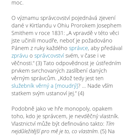
moc.
O významu správcovství pojednává zjevení
dané v Kirtlandu v Ohiu Prorokem Josephem
Smithem v roce 1831: „A vpravdě v této věci
jste učinili moudře, neboť je požadováno
Pánem z ruky každého
správce
, aby předával
zprávu
o
správcovství
svém, v čase i ve
věčnosti.“ (3) Tato odpovědnost je ústředním
prvkem svrchovaných zaslíbení daných
věrným správcům. „Kdož tedy jest ten
služebník
věrný
a
[moudrý]
? … Nade vším
statkem svým ustanoví jej.“ (4)
Podobně jako ve hře monopoly, opakem
toho, kdo je správcem, je nevděčný vlastník.
Vlastnictví může být definováno takto:
Tím
nejdůležitější pro mě
je to, co vlastním
. (5) Na