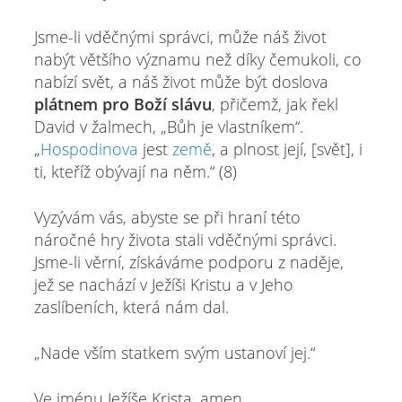
Jsme-li vděčnými správci, může náš život
nabýt většího významu než díky čemukoli, co
nabízí svět, a náš život může být doslova
plátnem pro Boží slávu
, přičemž, jak řekl
David v žalmech, „Bůh je vlastníkem“.
„
Hospodinova
jest
země
, a plnost její, [svět], i
ti, kteříž obývají na něm.“ (8)
Vyzývám vás, abyste se při hraní této
náročné hry života stali vděčnými správci.
Jsme-li věrní, získáváme podporu z naděje,
jež se nachází v Ježíši Kristu a v Jeho
zaslíbeních, která nám dal.
„Nade vším statkem svým ustanoví jej.“
Ve jménu Ježíše Krista, amen.