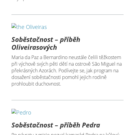
Soběstačnost – příběh
Oliveirasových
Maria da Paz a Bernardino neustále čelili těžkostem
při výchově svých pěti dětí na ostrově São Miguel na
překrásných Azorách. Podívejte se, jak program na
dosažení soběstačnosti pomohl jejich rodině
prohloubit duchovnost.
Soběstačnost – příběh Pedra
Po návratu z misie pozval kamarád Pedra na kůlový