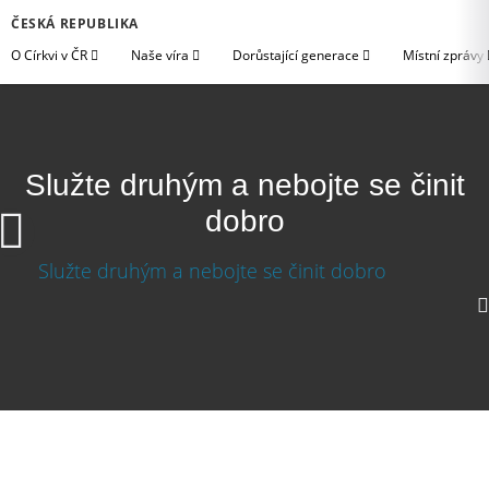
ČESKÁ REPUBLIKA
O Církvi v ČR
Naše víra
Dorůstající generace
Místní zprávy
Služte druhým a nebojte se činit
dobro
720p
360p