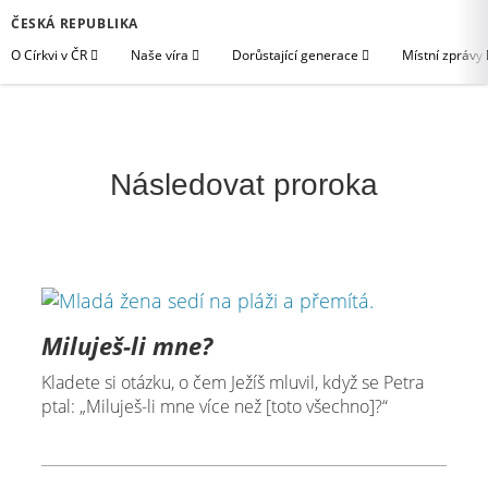
ČESKÁ REPUBLIKA
O Církvi v ČR
Naše víra
Dorůstající generace
Místní zprávy
Následovat proroka
Miluješ-li mne?
Kladete si otázku, o čem Ježíš mluvil, když se Petra
ptal: „Miluješ-li mne více než [toto všechno]?“