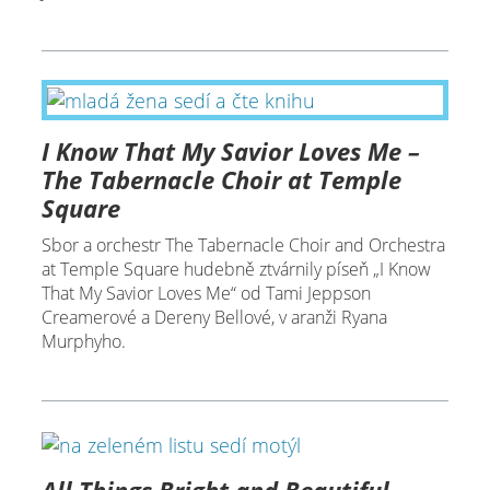
I Know That My Savior Loves Me –
The Tabernacle Choir at Temple
Square
Sbor a orchestr The Tabernacle Choir and Orchestra
at Temple Square hudebně ztvárnily píseň „I Know
That My Savior Loves Me“ od Tami Jeppson
Creamerové a Dereny Bellové, v aranži Ryana
Murphyho.
All Things Bright and Beautiful –