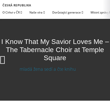
ČESKÁ REPUBLIKA
O Církvi v ČR
Naše víra
Dorůstající generace
Místní zprávy
I Know That My Savior Loves Me –
The Tabernacle Choir at Temple
Square