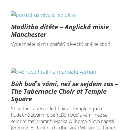
Modlitba dítěte – Anglická misie
Manchester
Vyslechněte si misionářský pěvecký on-line sbor!
Bůh buď s vámi, než se sejdem zas –
The Tabernacle Choir at Temple
Square
Sbor The Tabernacle Choir at Temple Square
hudebně ztvárnil píseň „Bůh buď s vámi, než se
sejdem zas“, v aranži Macka Wilberga. Slova napsal
Jeremiah E. Rankin a hudbu složil William G. Tomer.