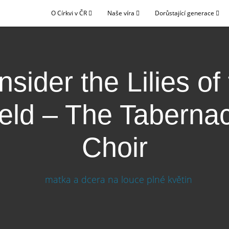
O Církvi v ČR
Naše víra
Dorůstající generace
sider the Lilies of
ield – The Tabernac
Choir