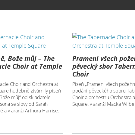
bě, Bože můj – The
Prameni všech pože
cle Choir at Temple
pěvecký sbor Taber
Choir
acle Choir and Orchestra at
Píseň „Prameni všech požehná
are hudebně ztvárnily píseň
podání pěveckého sboru Tab
 Bože můj“ od skladatele
Choir a orchestru Orchestra 
sona se slovy od Sarah
Square, v aranži Macka Wilbe
 a v aranži Arthura Harrise.