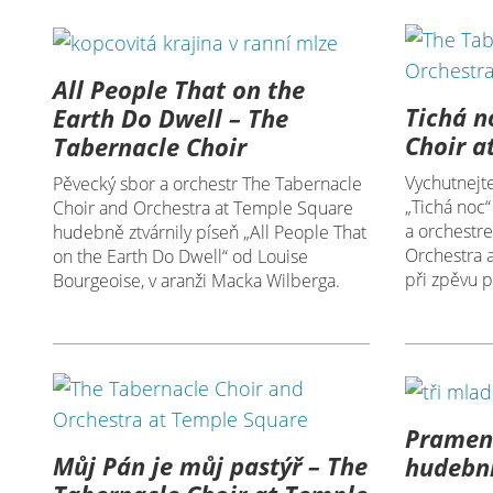
All People That on the
Tichá n
Earth Do Dwell – The
Choir a
Tabernacle Choir
Vychutnejte
Pěvecký sbor a orchestr The Tabernacle
„Tichá noc
Choir and Orchestra at Temple Square
a orchestr
hudebně ztvárnily píseň „All People That
Orchestra 
on the Earth Do Dwell“ od Louise
při zpěvu p
Bourgeoise, v aranži Macka Wilberga.
Prameni
Můj Pán je můj pastýř – The
hudební