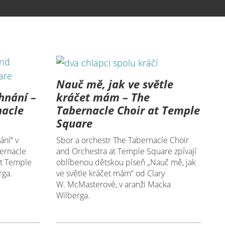
Nauč mě, jak ve světle
hnání –
kráčet mám – The
nacle
Tabernacle Choir at Temple
Square
ní“ v
Sbor a orchestr The Tabernacle Choir
ernacle
and Orchestra at Temple Square zpívají
at Temple
oblíbenou dětskou píseň „Nauč mě, jak
rga.
ve světle kráčet mám“ od Clary
W. McMasterové, v aranži Macka
Wilberga.