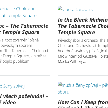
In the Bleak Midwin
oc – The Tabernacle
The Tabernacle Choi
t Temple Square
Temple Square
 si toto ztvárnění písně
Pěvecký sbor a orchestr The 
“ pěveckým sborem
Choir and Orchestra at Temp
em The Tabernacle Choir and
hudebně ztvárnily píseň „In t
at Temple Square, k nimž se
Midwinter“ od Gustava Holsta,
řipojilo publikum.
Macka Wilberga.
 všech požehnání –
How Can I Keep fro
 video