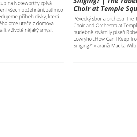
Singing? | The Tabe
upina Noteworthy zpívá
Choir at Temple Sq
eni všech požehnání, zatímco
edujeme příběh dívky, která
Pěvecký sbor a orchestr The 
vého otce uteče z domova
Choir and Orchestra at Temp
ajít v životě nějaký smysl.
hudebně ztvárnily píseň Robe
Lowryho „How Can I Keep fr
Singing?“ v aranži Macka Wilb