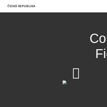
ČESKÁ REPUBLIKA
Con
F