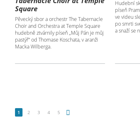
Tabernacle Choir at Temple
Hudební sk
Square
píseň Pram
ve videu sl
Pěvecký sbor a orchestr The Tabernacle
po smrti s
Choir and Orchestra at Temple Square
a snaží se n
hudebně ztvárnily píseň „Můj Pán je můj
pastýř“ od Thomase Koschata, v aranži
Macka Wilberga.
1
2
3
4
5