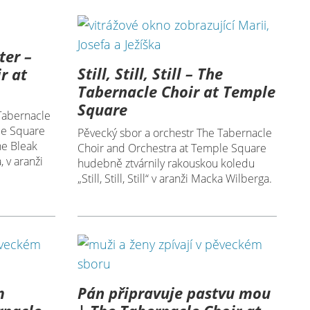
ter –
Still, Still, Still – The
r at
Tabernacle Choir at Temple
Square
Tabernacle
le Square
Pěvecký sbor a orchestr The Tabernacle
he Bleak
Choir and Orchestra at Temple Square
 v aranži
hudebně ztvárnily rakouskou koledu
„Still, Still, Still“ v aranži Macka Wilberga.
m
Pán připravuje pastvu mou