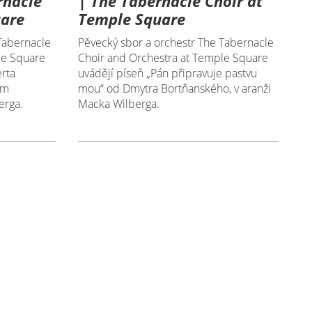
rnacle
| The Tabernacle Choir at
uare
Temple Square
Tabernacle
Pěvecký sbor a orchestr The Tabernacle
le Square
Choir and Orchestra at Temple Square
rta
uvádějí píseň „Pán připravuje pastvu
om
mou“ od Dmytra Bortňanského, v aranži
erga.
Macka Wilberga.