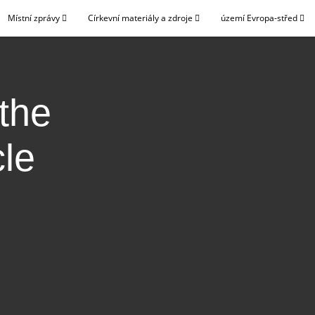
Místní zprávy
Církevní materiály a zdroje
území Evropa-střed
 the
le