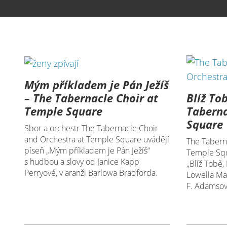
Mým příkladem je Pán Ježíš
Blíž To
– The Tabernacle Choir at
Taberna
Temple Square
Square
Sbor a orchestr The Tabernacle Choir
and Orchestra at Temple Square uvádějí
The Tabern
píseň „Mým příkladem je Pán Ježíš“
Temple Squ
s hudbou a slovy od Janice Kapp
„Blíž Tobě,
Perryové, v aranži Barlowa Bradforda.
Lowella Ma
F. Adamsové